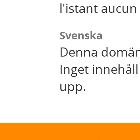
l'istant aucu
Svenska
Denna domän 
Inget innehål
upp.